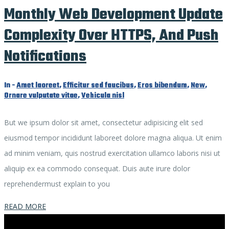
Monthly Web Development Update
Complexity Over HTTPS, And Push
Notifications
In -
Amet laoreet
,
Efficitur sed faucibus
,
Eros bibendum
,
New
,
Ornare vulputate vitae
,
Vehicula nisl
But we ipsum dolor sit amet, consectetur adipisicing elit sed
eiusmod tempor incididunt laboreet dolore magna aliqua. Ut enim
ad minim veniam, quis nostrud exercitation ullamco laboris nisi ut
aliquip ex ea commodo consequat. Duis aute irure dolor
reprehendermust explain to you
READ MORE